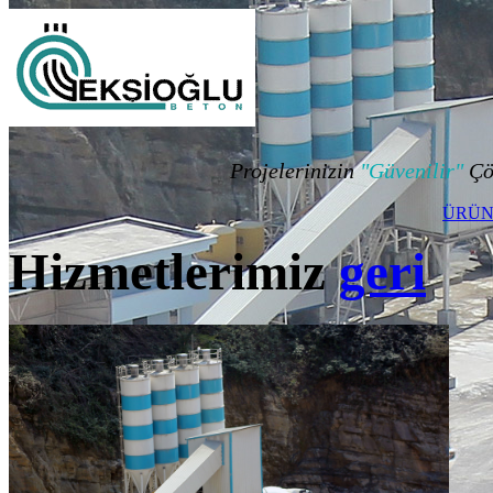
Projelerinizin
"Güvenilir"
Çö
ÜRÜN
Hizmetlerimiz
geri