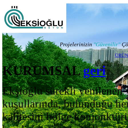
Projelerinizin
"Güvenilir"
Çö
ÜRÜN
KURUMSAL
geri
E
kşioğlu sürekli yenilenen 
kuşullarında, bulunduğu he
kalitesini bölge konjonktür